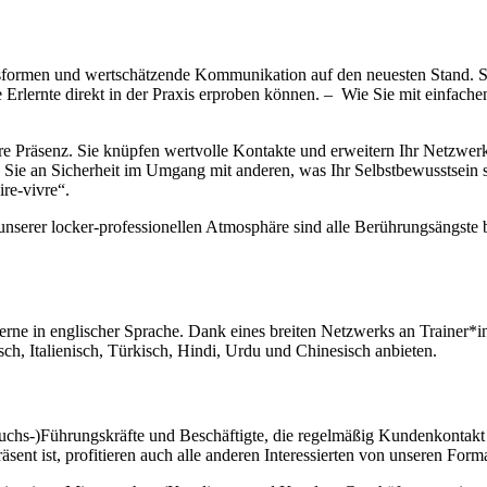
ormen und wertschätzende Kommunikation auf den neuesten Stand. Sie
Erlernte direkt in der Praxis erproben können. – Wie Sie mit einfache
hre Präsenz. Sie knüpfen wertvolle Kontakte und erweitern Ihr Netzwe
Sie an Sicherheit im Umgang mit anderen, was Ihr Selbstbewusstsein s
ire-vivre“.
erer locker-professionellen Atmosphäre sind alle Berührungsängste be
gerne in englischer Sprache. Dank eines breiten Netzwerks an Trainer*
ch, Italienisch, Türkisch, Hindi, Urdu und Chinesisch anbieten.
uchs-)Führungskräfte und Beschäftigte, die regelmäßig Kundenkontakt
nt ist, profitieren auch alle anderen Interessierten von unseren Form