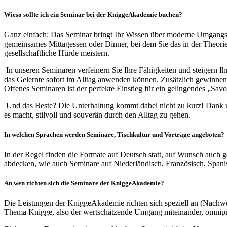
Wieso sollte ich ein Seminar bei der KniggeAkademie buchen?
Ganz einfach: Das Seminar bringt Ihr Wissen über moderne Umgangsf
gemeinsames Mittagessen oder Dinner, bei dem Sie das in der Theorie 
gesellschaftliche Hürde meistern.
In unseren Seminaren verfeinern Sie Ihre Fähigkeiten und steigern I
das Gelernte sofort im Alltag anwenden können. Zusätzlich gewinnen 
Offenes Seminaren ist der perfekte Einstieg für ein gelingendes „Savo
Und das Beste? Die Unterhaltung kommt dabei nicht zu kurz! Dank uns
es macht, stilvoll und souverän durch den Alltag zu gehen.
In welchen Sprachen werden Seminare, Tischkultur und Vorträge angeboten?
In der Regel finden die Formate auf Deutsch statt, auf Wunsch auch 
abdecken, wie auch Seminare auf Niederländisch, Französisch, Spanis
An wen richten sich die Seminare der KniggeAkademie?
Die Leistungen der KniggeAkademie richten sich speziell an (Nachw
Thema Knigge, also der wertschätzende Umgang miteinander, omnipräse